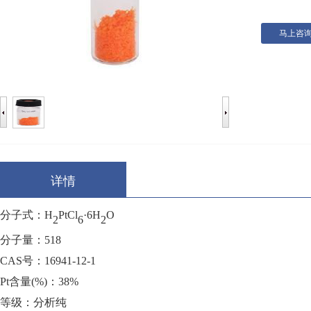
马上咨
详情
分子式：
H
PtCl
·
6H
O
2
6
2
分子量：
518
CAS号：16941-12-1
Pt
含量
(%)：
38%
等级：分析纯